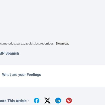
s_metodos_para_cacular_los_recorridos
Download
MP Spanish
What are your Feelings
are This Article :